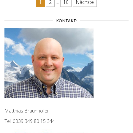
Beitragsnavigation
1
2
…
10
Nächste
KONTAKT:
Matthias Braunhofer
Tel. 0039 349 80 15 344